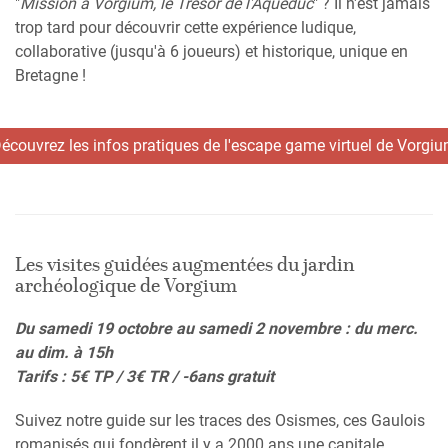
"
Mission à Vorgium, le Trésor de l'Aqueduc
" ? Il n'est jamais
trop tard pour découvrir cette expérience ludique,
collaborative (jusqu'à 6 joueurs) et historique, unique en
Bretagne !
écouvrez les infos pratiques de l'escape game virtuel de Vorgi
Les visites guidées augmentées du jardin
archéologique de Vorgium
Du samedi 19 octobre au samedi 2 novembre : du merc.
au dim. à 15h
Tarifs : 5€ TP / 3€ TR / -6ans gratuit
Suivez notre guide sur les traces des Osismes, ces Gaulois
romanisés qui fondèrent il y a 2000 ans une capitale