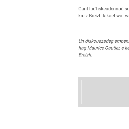
Gant luc’hskeudennoù s
kreiz Breizh lakaet war w
Un diskouezadeg empenne
hag Maurice Gautier, e k
Breizh.