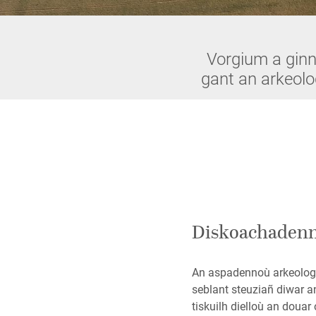
Vorgium a ginn
gant an arkeolog
Diskoachaden
An aspadennoù arkeologel,
seblant steuziañ diwar an
tiskuilh dielloù an douar 