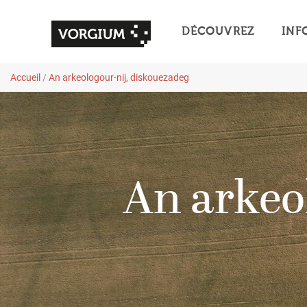
DÉCOUVREZ
INF
Accueil
/
An arkeologour-nij, diskouezadeg
An arkeo