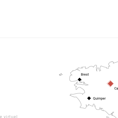
An arkeologour-nij
Brest
Ca
Quimper
e virtuel