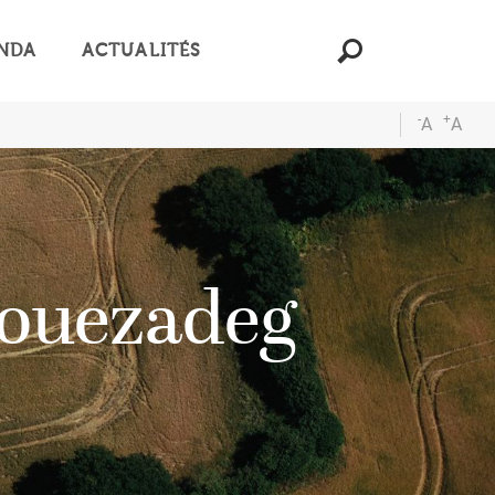
NDA
ACTUALITÉS
-
+
A
A
kouezadeg