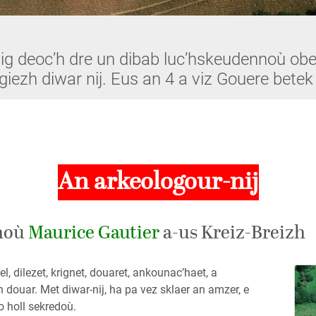
ig deoc’h dre un dibab luc’hskeudennoù o
iezh diwar nij. Eus an 4 a viz Gouere betek
An arkeologour-nij
noù
Maurice Gautier
a-us Kreiz-Breizh
 dilezet, krignet, douaret, ankounac’haet, a
 douar. Met diwar-nij, ha pa vez sklaer an amzer, e
o holl sekredoù.