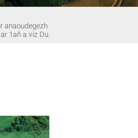
ber anaoudegezh
 ar 1añ a viz Du.