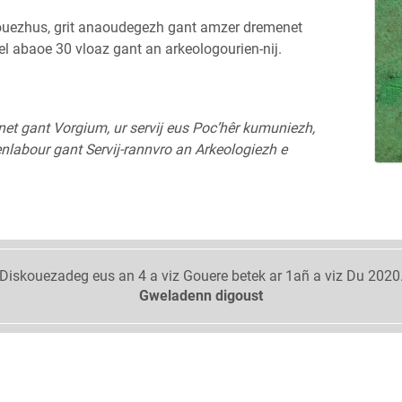
ouezhus, grit anaoudegezh gant amzer dremenet
el abaoe 30 vloaz gant an arkeologourien-nij.
t gant Vorgium, ur servij eus Poc’hêr kumuniezh,
enlabour gant Servij-rannvro an Arkeologiezh e
Diskouezadeg eus an 4 a viz Gouere betek ar 1añ a viz Du 2020
Gweladenn digoust