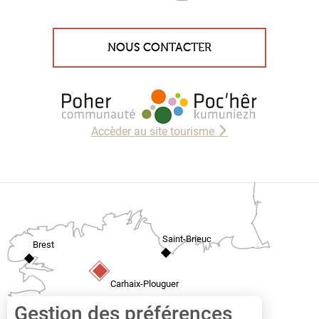
NOUS CONTACTER
Accèder au site tourisme
Saint-Brieuc
Brest
Carhaix-Plouguer
Quimper
Gestion des préférences